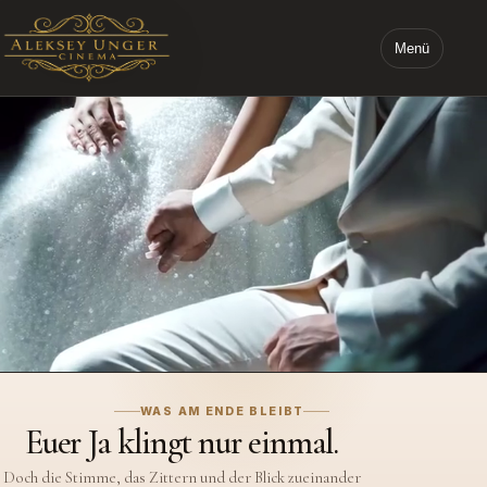
Menü
STARTSEITE ALEKSEY UNGER CINEMA
WAS AM ENDE BLEIBT
Ihr werdet an diesem Tag
Euer Ja klingt nur einmal.
nicht alles sehen.