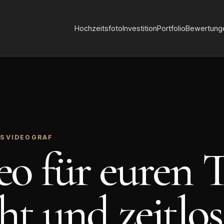
Hochzeitsfoto
Investition
Portfolio
Bewertung
TSVIDEOGRAF
eo für euren 
ht und zeitlos