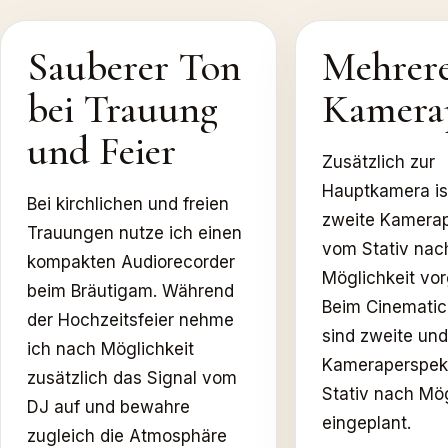
Sauberer Ton
Mehrer
bei Trauung
Kamerap
und Feier
Zusätzlich zur
Hauptkamera is
Bei kirchlichen und freien
zweite Kamerap
Trauungen nutze ich einen
vom Stativ nac
kompakten Audiorecorder
Möglichkeit vo
beim Bräutigam. Während
Beim Cinemati
der Hochzeitsfeier nehme
sind zweite und 
ich nach Möglichkeit
Kameraperspek
zusätzlich das Signal vom
Stativ nach Mög
DJ auf und bewahre
eingeplant.
zugleich die Atmosphäre