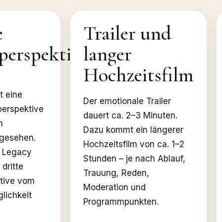
e
Trailer und
erspektiven
langer
Hochzeitsfilm
t eine
Der emotionale Trailer
erspektive
dauert ca. 2–3 Minuten.
h
Dazu kommt ein längerer
rgesehen.
Hochzeitsfilm von ca. 1–2
c Legacy
Stunden – je nach Ablauf,
dritte
Trauung, Reden,
tive vom
Moderation und
lichkeit
Programmpunkten.