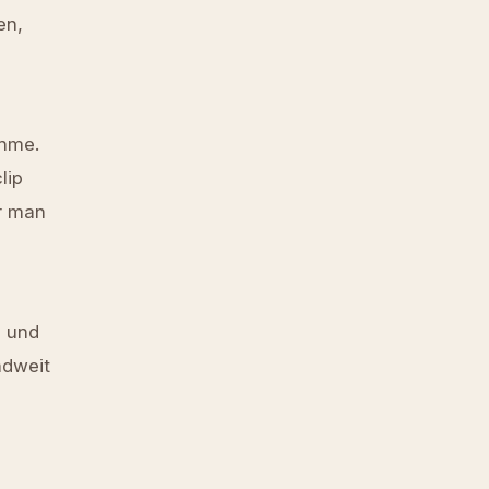
en,
ahme.
lip
er man
d und
ndweit