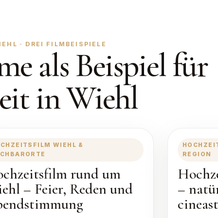
HL · DREI FILMBEISPIELE
me als Beispiel für
eit in Wiehl
CHZEITSFILM WIEHL &
HOCHZEI
CHBARORTE
REGION
chzeitsfilm rund um
Hochze
ehl – Feier, Reden und
– natü
bendstimmung
cineas