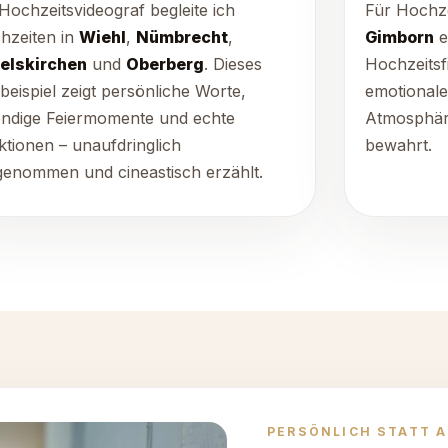
Hochzeitsvideograf begleite ich
Für Hochze
hzeiten in
Wiehl
,
Nümbrecht
,
Gimborn
e
elskirchen
und
Oberberg
. Dieses
Hochzeitsf
beispiel zeigt persönliche Worte,
emotional
endige Feiermomente und echte
Atmosphär
ktionen – unaufdringlich
bewahrt.
genommen und cineastisch erzählt.
PERSÖNLICH STATT 