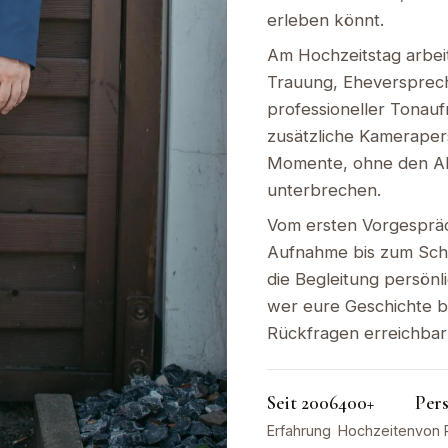
erleben könnt.
Am Hochzeitstag arbeit
Trauung, Eheversprec
professioneller Tonau
zusätzliche Kameraper
Momente, ohne den Ab
unterbrechen.
Vom ersten Vorgesprä
Aufnahme bis zum Schn
die Begleitung persönlic
wer eure Geschichte b
Rückfragen erreichbar 
Seit 2006
400+
Per
Erfahrung
Hochzeiten
von 