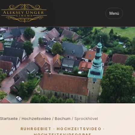
Menü
STARTSEITE ALEKSEY UNGER CINEMA
Startseite
/
Hochzeitsvideo
/
Bochum
/ Sprockhövel
RUHRGEBIET · HOCHZEITSVIDEO ·
HOCHZEITSVIDEOGRAF