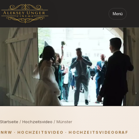
Menü
STARTSEITE ALEKSEY UNGER CINEMA
Startseite
/
Hochzeitsvideo
/ Münster
NRW · HOCHZEITSVIDEO · HOCHZEITSVIDEOGRAF