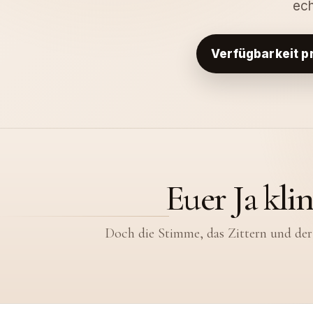
ec
Verfügbarkeit p
Ihr werdet an di
Euer Ja kli
Euer Hochzeitsfilm bewa
Doch die Stimme, das Zittern und der