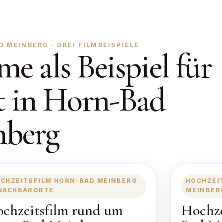
MEINBERG · DREI FILMBEISPIELE
me als Beispiel für
t in Horn-Bad
nberg
CHZEITSFILM HORN-BAD MEINBERG
HOCHZEI
NACHBARORTE
MEINBER
chzeitsfilm rund um
Hochze