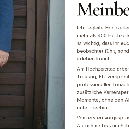
Meinbe
Ich begleite Hochzeite
mehr als 400 Hochzeitst
ist wichtig, dass ihr e
beobachtet fühlt, sond
erleben könnt.
Am Hochzeitstag arbeit
Trauung, Eheversprec
professioneller Tonau
zusätzliche Kameraper
Momente, ohne den Ab
unterbrechen.
Vom ersten Vorgesprä
Aufnahme bis zum Schn