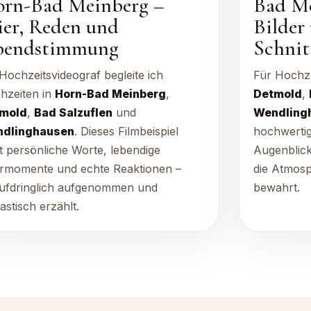
rn-Bad Meinberg –
Bad Me
ier, Reden und
Bilder
bendstimmung
Schnit
Hochzeitsvideograf begleite ich
Für Hochze
hzeiten in
Horn-Bad Meinberg
,
Detmold
,
mold
,
Bad Salzuflen
und
Wendling
dlinghausen
. Dieses Filmbeispiel
hochwertig
t persönliche Worte, lebendige
Augenblic
ermomente und echte Reaktionen –
die Atmosp
ufdringlich aufgenommen und
bewahrt.
astisch erzählt.