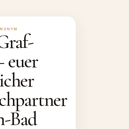
ANONYM
Graf-
– euer
icher
chpartner
n-Bad