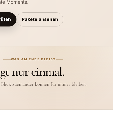
hte Momente.
rüfen
Pakete ansehen
WAS AM ENDE BLEIBT
esem Tag nicht alles sehe
ngt nur einmal.
hrt auch die leisen Momente, die um euch herum
 Blick zueinander können für immer bleiben.
geschehen.