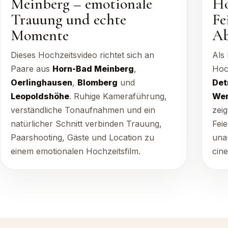
Meinberg – emotionale
Ho
Trauung und echte
Fe
Momente
A
Dieses Hochzeitsvideo richtet sich an
Als 
Paare aus
Horn-Bad Meinberg
,
Hoc
Oerlinghausen
,
Blomberg
und
Det
Leopoldshöhe
. Ruhige Kameraführung,
Wen
verständliche Tonaufnahmen und ein
zeig
natürlicher Schnitt verbinden Trauung,
Fei
Paarshooting, Gäste und Location zu
una
einem emotionalen Hochzeitsfilm.
cine