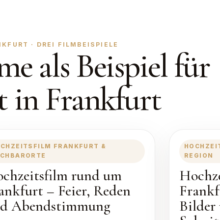
FURT · DREI FILMBEISPIELE
me als Beispiel für
t in Frankfurt
CHZEITSFILM FRANKFURT &
HOCHZEI
CHBARORTE
REGION
chzeitsfilm rund um
Hochze
ankfurt – Feier, Reden
Frankf
d Abendstimmung
Bilder