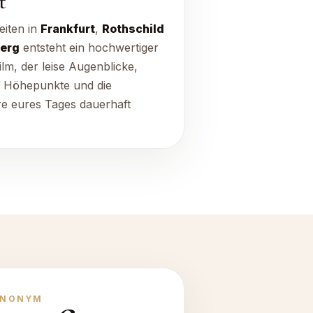
t
iten in
Frankfurt
,
Rothschild
erg
entsteht ein hochwertiger
ilm, der leise Augenblicke,
e Höhepunkte und die
e eures Tages dauerhaft
ANONYM