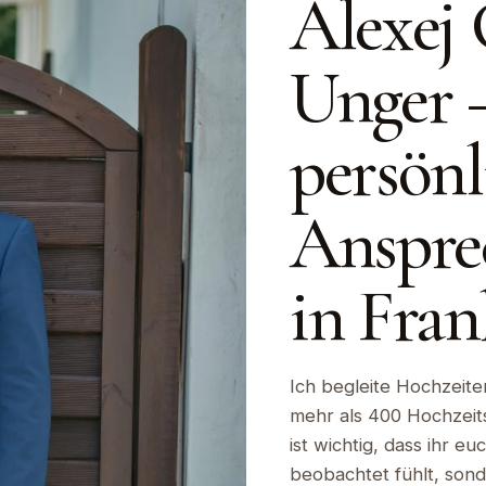
Alexej 
Unger 
persönl
Anspre
in Fran
Ich begleite Hochzeite
mehr als 400 Hochzeitst
ist wichtig, dass ihr e
beobachtet fühlt, sond