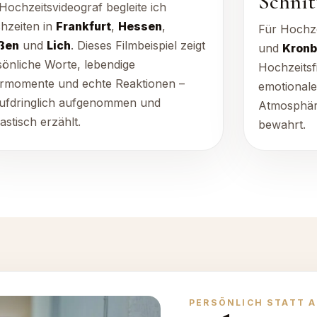
Schnit
Hochzeitsvideograf begleite ich
hzeiten in
Frankfurt
,
Hessen
,
Für Hochze
ßen
und
Lich
. Dieses Filmbeispiel zeigt
und
Kronb
sönliche Worte, lebendige
Hochzeitsf
ermomente und echte Reaktionen –
emotional
ufdringlich aufgenommen und
Atmosphär
astisch erzählt.
bewahrt.
PERSÖNLICH STATT 