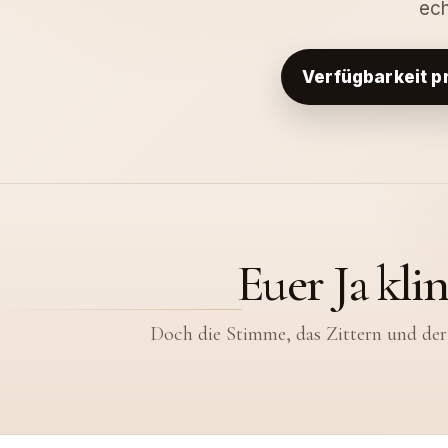
ec
Verfügbarkeit p
Ihr werdet an di
Euer Ja kli
Euer Hochzeitsfilm bewa
Doch die Stimme, das Zittern und der