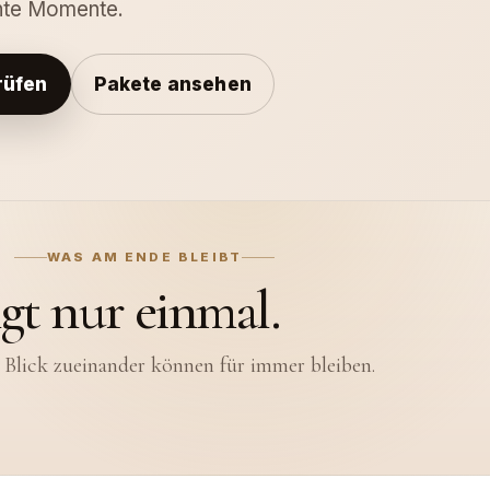
hte Momente.
rüfen
Pakete ansehen
WAS AM ENDE BLEIBT
esem Tag nicht alles sehe
ngt nur einmal.
hrt auch die leisen Momente, die um euch herum
 Blick zueinander können für immer bleiben.
geschehen.