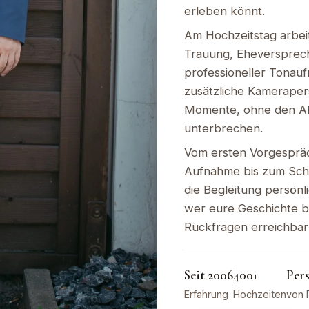
erleben könnt.
Am Hochzeitstag arbeit
Trauung, Eheversprec
professioneller Tonau
zusätzliche Kameraper
Momente, ohne den Ab
unterbrechen.
Vom ersten Vorgesprä
Aufnahme bis zum Schn
die Begleitung persönlic
wer eure Geschichte b
Rückfragen erreichbar 
Seit 2006
400+
Per
Erfahrung
Hochzeiten
von 