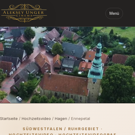
Menü
STARTSEITE ALEKSEY UNGER CINEMA
Startseite
/
Hochzeitsvideo
/
Hagen
/ Ennepetal
SÜDWESTFALEN / RUHRGEBIET ·
HOCHZEITSVIDEO · HOCHZEITSVIDEOGRAF