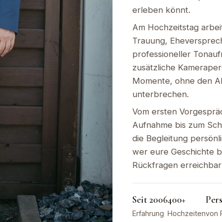
erleben könnt.
Am Hochzeitstag arbeit
Trauung, Eheversprec
professioneller Tonau
zusätzliche Kameraper
Momente, ohne den Ab
unterbrechen.
Vom ersten Vorgesprä
Aufnahme bis zum Schn
die Begleitung persönlic
wer eure Geschichte b
Rückfragen erreichbar 
Seit 2006
400+
Per
Erfahrung
Hochzeiten
von 