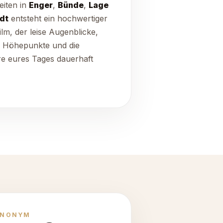
iten in
Enger
,
Bünde
,
Lage
dt
entsteht ein hochwertiger
ilm, der leise Augenblicke,
e Höhepunkte und die
e eures Tages dauerhaft
ANONYM