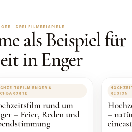
ER · DREI FILMBEISPIELE
me als Beispiel für
eit in Enger
CHZEITSFILM ENGER &
HOCHZEI
CHBARORTE
REGION
chzeitsfilm rund um
Hochze
ger – Feier, Reden und
– natü
bendstimmung
cineas