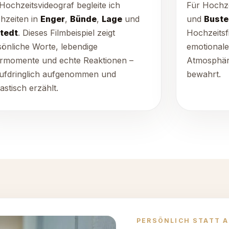
Hochzeitsvideograf begleite ich
Für Hochze
hzeiten in
Enger
,
Bünde
,
Lage
und
und
Buste
tedt
. Dieses Filmbeispiel zeigt
Hochzeitsf
sönliche Worte, lebendige
emotional
ermomente und echte Reaktionen –
Atmosphär
ufdringlich aufgenommen und
bewahrt.
astisch erzählt.
PERSÖNLICH STATT 