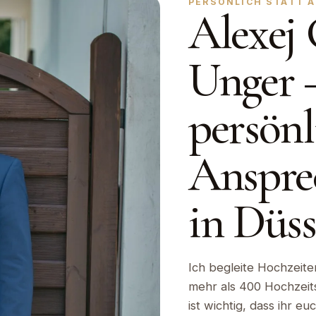
PERSÖNLICH STATT 
Alexej 
Unger 
persönl
Anspre
in Düss
Ich begleite Hochzeite
mehr als 400 Hochzeitst
ist wichtig, dass ihr e