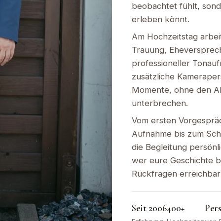
beobachtet fühlt, sond
erleben könnt.
Am Hochzeitstag arbeit
Trauung, Eheversprec
professioneller Tonau
zusätzliche Kameraper
Momente, ohne den Ab
unterbrechen.
Vom ersten Vorgesprä
Aufnahme bis zum Schn
die Begleitung persönlic
wer eure Geschichte b
Rückfragen erreichbar 
Seit 2006
400+
Per