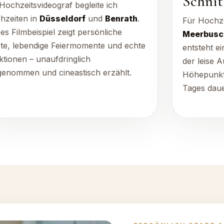
Schnit
Hochzeitsvideograf begleite ich
hzeiten in
Düsseldorf
und
Benrath
.
Für Hochze
es Filmbeispiel zeigt persönliche
Meerbusc
te, lebendige Feiermomente und echte
entsteht e
ktionen – unaufdringlich
der leise 
genommen und cineastisch erzählt.
Höhepunkt
Tages daue