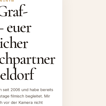
ANONYM
Graf-
– euer
icher
chpartner
eldorf
n seit 2006 und habe bereits
age filmisch begleitet. Mir
uch vor der Kamera nicht