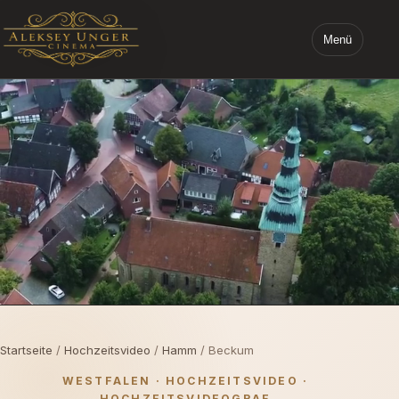
Menü
STARTSEITE ALEKSEY UNGER CINEMA
Startseite
/
Hochzeitsvideo
/
Hamm
/ Beckum
WESTFALEN · HOCHZEITSVIDEO ·
HOCHZEITSVIDEOGRAF