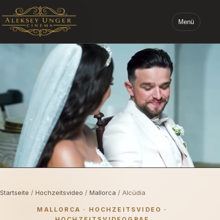
Menü
STARTSEITE ALEKSEY UNGER CINEMA
Startseite
/
Hochzeitsvideo
/
Mallorca
/ Alcúdia
MALLORCA · HOCHZEITSVIDEO ·
HOCHZEITSVIDEOGRAF